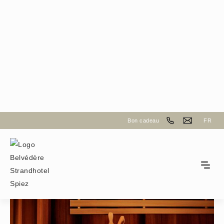
Belvédère Strandhotel
Bon cadeau
FR