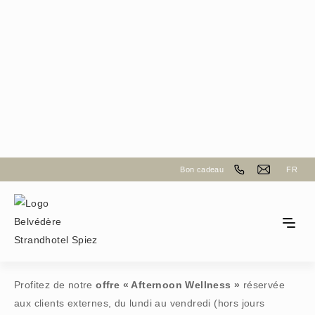
Le centre bien-être au bord du lac de Thoune
Bon cadeau
FR
Bien-être pour les hôtes
externes
Profitez de notre
offre « Afternoon Wellness »
réservée
aux clients externes, du lundi au vendredi (hors jours