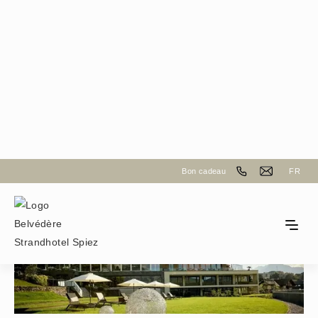
Belvédère Strandhotel
Bon cadeau
FR