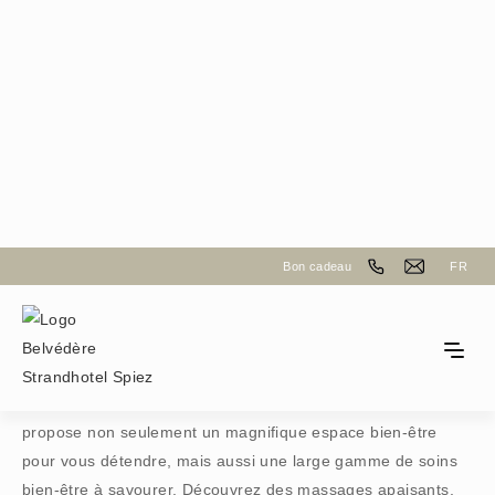
Le centre bien-être au bord du lac de Thoune
Bon cadeau
FR
Soins au SPA
Notre hôtel en bord de lac, au bord du lac de Thoune, vous
propose non seulement un magnifique espace bien-être
pour vous détendre, mais aussi une large gamme de soins
bien-être à savourer. Découvrez des massages apaisants,